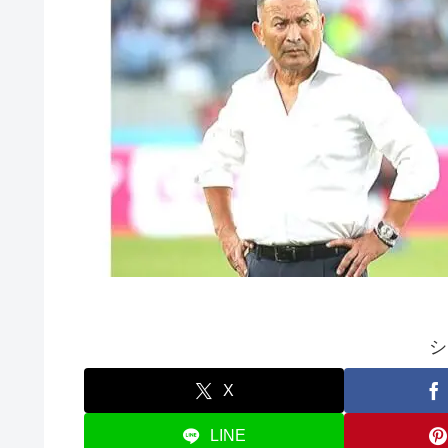
シ
X
LINE