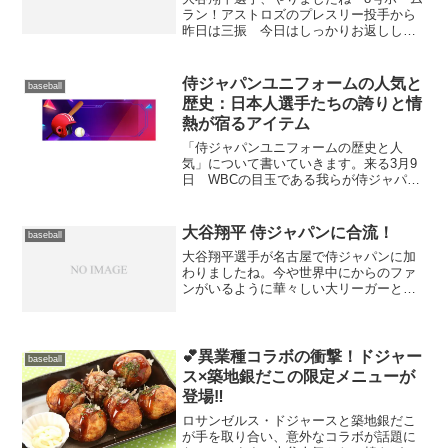
ラン！アストロズのプレスリー投手から
昨日は三振 今日はしっかりお返ししま
した。大谷翔平投手のホームランを見る
と朝から元気が貰えま
す。
侍ジャパンユニフォームの人気と
baseball
多くのファンが同じ
歴史：日本人選手たちの誇りと情
気...
熱が宿るアイテム
「侍ジャパンユニフォームの歴史と人
気」について書いていきます。来る3月9
日 WBCの目玉である我らが侍ジャパン
がPOOL B（東京プール）組で登場しま
す。 日程 2023年3月9日(木) ～ 13日(月)
会場 東京ドーム（日本）参加国 日本...
大谷翔平 侍ジャパンに合流！
baseball
大谷翔平選手が名古屋で侍ジャパンに加
わりましたね。今や世界中にからのファ
ンがいるように華々しい大リーガーとし
て活躍は周知のとおりです。 彼が代表
チームに参加することが、野球界はもと
より日本のスポーツ界や付随する観光業
界などにどのような影響を...
💕異業種コラボの衝撃！ドジャー
baseball
ス×築地銀だこの限定メニューが
登場‼
ロサンゼルス・ドジャースと築地銀だこ
が手を取り合い、意外なコラボが話題に