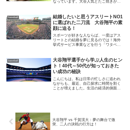
なっています。大谷人気とたこ焼きがコ
ラボしたこのプロジェクトは、国際親善
といった意味合いからも面白い企画です
ね。名門ドジャースのお膝元で築地銀だ
結婚したいと思うアスリートNO1
baseball
こから、ファン同士の絆を...
に選ばれた二刀流 大谷翔平の素
顔に迫る！
スポーツが好きな人ならば、一度はアス
リートとの結婚を夢に見るのでは！海外
挙式サービス事業などを行う「ワタベウ
ェディング株式会社」が男女400人にこの
ようなアンケート調査をしました。「あ
なたが結婚したいと思うスポーツ選手
大谷翔平選手から学ぶ人生のヒン
baseball
（引退した選手含む）は...
ト！40代～50代が知っておきた
い成功の秘訣
こんにちは。私は日常の忙しさに追われ
ながらも、最近、自己探求に時間を割く
ことが増えました。生活の経済的側面、
例えば住宅ローンの完済など、幸せや自
己実現について考え込んでいます。自分
が本当に幸せで、自分が本当に望むこと
を追求しているのか、そし...
大谷翔平 vs 千賀滉大：夢の舞台で激
突、二人の決戦の行方は！