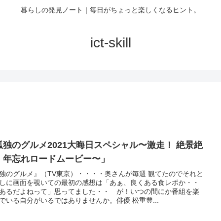
暮らしの発見ノート｜毎日がちょっと楽しくなるヒント。
ict-skill
独のグルメ2021大晦日スペシャル〜激走！ 絶景絶
・年忘れロードムービー〜」
独のグルメ』（TV東京）・・・・奥さんが毎週 観てたのでそれと
しに画面を覗いての最初の感想は「あぁ、良くある食レポか・・
あるだよねって」思ってました・・ が！いつの間にか番組を楽
でいる自分がいるではありませんか。俳優 松重豊...