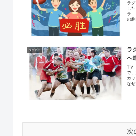
ラグ
した
ラ 
の劇
ラ
ラグビー
へ
TＶ
で、
カッ
なぜ
次