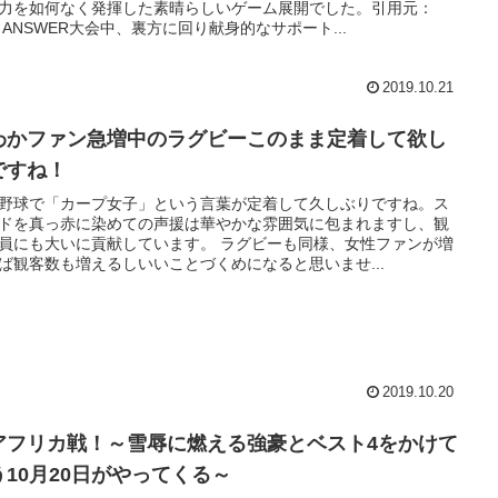
力を如何なく発揮した素晴らしいゲーム展開でした。引用元：
E ANSWER大会中、裏方に回り献身的なサポート...
2019.10.21
わかファン急増中のラグビーこのまま定着して欲し
ですね！
野球で「カープ女子」という言葉が定着して久しぶりですね。ス
ドを真っ赤に染めての声援は華やかな雰囲気に包まれますし、観
員にも大いに貢献しています。 ラグビーも同様、女性ファンが増
ば観客数も増えるしいいことづくめになると思いませ...
2019.10.20
アフリカ戦！～雪辱に燃える強豪とベスト4をかけて
う10月20日がやってくる～