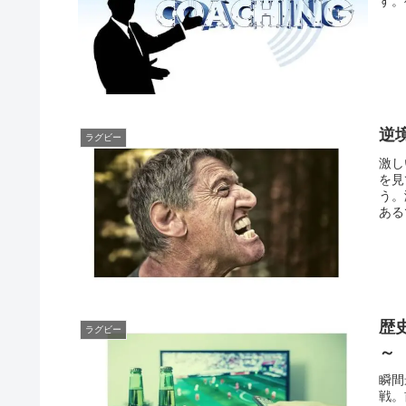
す。
逆
ラグビー
激し
を見
う。
ある
歴
ラグビー
～
瞬間
戦。