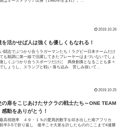
彼はオーストラリア出身（1960年生まれ）。...
2019.10.26
境を活かせば人は強くも優しくもなれる！
い闘志でぶつかり合うラガーマンたち！ラグビー日本チームだけ
ても順調に第一線で活躍してきたプレーヤーはまづいないでしょ
激しくぶつかり合うスポーツだけに 満身創痍となることも多々
でしょうし、スランプと戦い 落ち込み 苦しみ抜いて...
2019.10.25
史の扉をこじあけたサクラの戦士たち～ONE TEAM
 感動をありがとう！
最高視聴率 ４９・１％の驚異的数字を叩き出した南アフリカ
前半3-5で折り返し 後半こそ大差を許したもののここまで4連勝