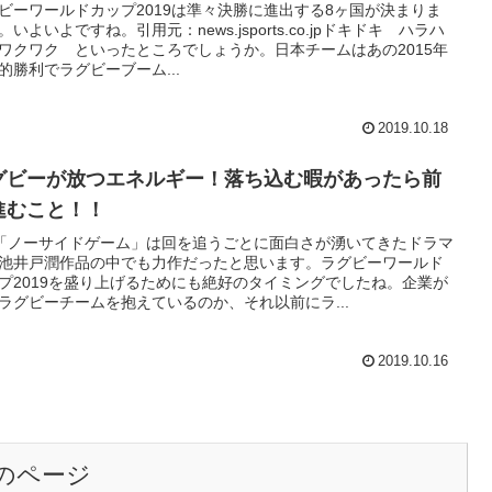
ビーワールドカップ2019は準々決勝に進出する8ヶ国が決まりま
。いよいよですね。引用元：news.jsports.co.jpドキドキ ハラハ
ワクワク といったところでしょうか。日本チームはあの2015年
的勝利でラグビーブーム...
2019.10.18
グビーが放つエネルギー！落ち込む暇があったら前
進むこと！！
「ノーサイドゲーム」は回を追うごとに面白さが湧いてきたドラマ
池井戸潤作品の中でも力作だったと思います。ラグビーワールド
プ2019を盛り上げるためにも絶好のタイミングでしたね。企業が
ラグビーチームを抱えているのか、それ以前にラ...
2019.10.16
のページ