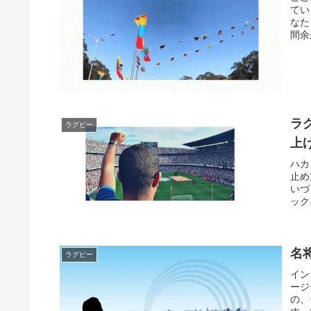
てい
なた
間余
ラ
ラグビー
上
ハカ
止め
いづ
ック
名
ラグビー
イン
ージ
の、