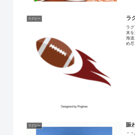
ラ
ラグビー
ラグ
末を
海道
め尽
賑
ラグビー
ここ