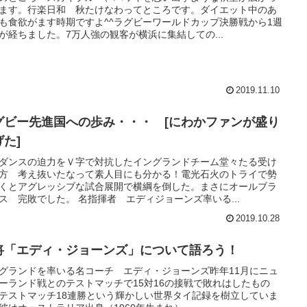
ます。行楽日和 秋たけなわってところです。ダイエット中のあ
も食欲がます時期ですよ^^ラグビーワールドカップ決勝戦から1週
が経ちました。7万人強の観客が横浜に集結しての...
2019.11.10
グビー先進国への歩み・・・ [にわかファンが盛り
げた]
ダンスの迫力をＶ字で対抗したイングランドチーム堂々たる受け
方 考え抜いたなって素人目にも分かる！電光石火のトライで勢
くとアグレッシブな試合展開で横綱を倒した。まさにオールブラ
ス 完敗でした。 名指揮者 エディジョーンズ率いる...
2019.10.28
将「エディ・ジョーンズ」について語ろう！
グランドを率いる名コーチ エディ・ジョーンズ昨年11月にニュ
ーランド戦とのテストマッチで15対16の接戦で敗れはしたもの
テストマッチ18連勝という輝かしい世界タイ記録を樹立していま