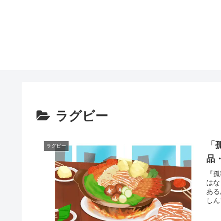
ラグビー
「孤
ラグビー
品
『孤
はな
ある
しん