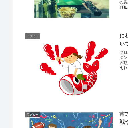
の実
TH
に
ラグビー
い
プロ
タン
客動
えれ
南
ラグビー
戦