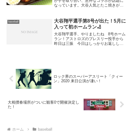
が手を取り合い、意外なコラボが話題に
なっています。大谷人気とたこ焼きがコ
ラボしたこのプロジェクトは、国際親善
といった意味合いからも面白い企画です
ね。名門ドジャースのお膝元で築地銀だ
大谷翔平選手第8号が出た！5月に
baseball
こから、ファン同士の絆を...
入って初ホームラン🏏
大谷翔平選手、やりましたね 8号ホーム
ラン！アストロズのプレスリー投手から
昨日は三振 今日はしっかりお返ししま
した。大谷翔平投手のホームランを見る
と朝から元気が貰えま
す。
多くのファンが同じ
気...
ロック界のスーパーアスリート「クィー
ン」2020 来日公演が凄い！
大相撲春場所がついに観客0で開催決定し
た！
ホーム
baseball