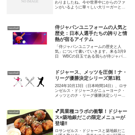
わりましたね。今や世界中にからのファ
ンがいるように華々しい大リーガーとし
て活躍は周知のとおりです。 彼が代表
チームに参加することが、野球界はもと
より日本のスポーツ界や付随する観光業
界などにどのような影響を...
侍ジャパンユニフォームの人気と
baseball
歴史：日本人選手たちの誇りと情
熱が宿るアイテム
「侍ジャパンユニフォームの歴史と人
気」について書いていきます。来る3月9
日 WBCの目玉である我らが侍ジャパン
がPOOL B（東京プール）組で登場しま
す。 日程 2023年3月9日(木) ～ 13日(月)
会場 東京ドーム（日本）参加国 日本...
ドジャース、メッツを圧倒！ナ・
baseball
リーグ優勝決定シリーズ第1戦
2024年10月13日（日本時間14日）、ロサ
ンゼルス・ドジャースがニューヨーク・
メッツとのナ・リーグ優勝決定シリーズ
第1戦で圧勝しました。試合はドジャー・
スタジアムで行われ、ドジャースが9-0で
勝利を収めました。試合の概要 試合日:
💕異業種コラボの衝撃！ドジャー
baseball
20...
ス×築地銀だこの限定メニューが
登場‼
ロサンゼルス・ドジャースと築地銀だこ