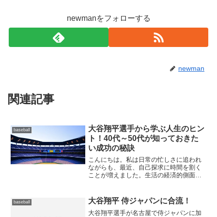
newmanをフォローする
newman
関連記事
大谷翔平選手から学ぶ人生のヒン
baseball
ト！40代～50代が知っておきた
い成功の秘訣
こんにちは。私は日常の忙しさに追われ
ながらも、最近、自己探求に時間を割く
ことが増えました。生活の経済的側面、
例えば住宅ローンの完済など、幸せや自
己実現について考え込んでいます。自分
が本当に幸せで、自分が本当に望むこと
大谷翔平 侍ジャパンに合流！
baseball
を追求しているのか、そし...
大谷翔平選手が名古屋で侍ジャパンに加