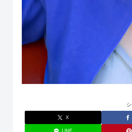
シ
X
LINE