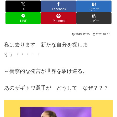
X
Facebook
はてブ
LINE
Pinterest
コピー
2019.12.25
2020.04.18
私は去ります。新たな自分を探しま
す」・・・・・
～衝撃的な発言が世界を駆け巡る。
あのザギトワ選手が どうして なぜ？？？