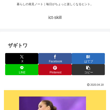
暮らしの発見ノート｜毎日がちょっと楽しくなるヒント。
ict-skill
ザギトワ
X
Facebook
はてブ
LINE
Pinterest
コピー
2020.04.18