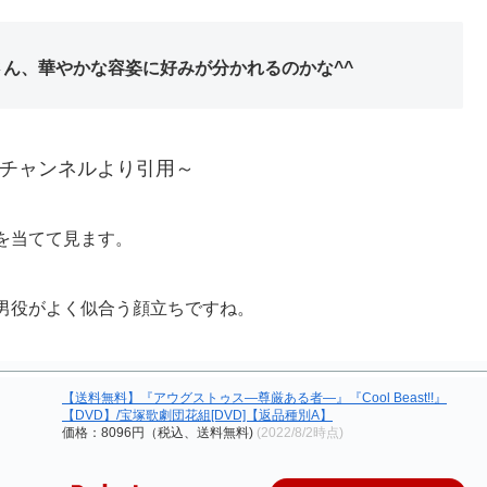
ん、華やかな容姿に好みが分かれるのかな^^
チャンネルより引用～
を当てて見ます。
男役がよく似合う顔立ちですね。
【送料無料】『アウグストゥス—尊厳ある者—』『Cool Beast!!』
【DVD】/宝塚歌劇団花組[DVD]【返品種別A】
価格：8096円（税込、送料無料)
(2022/8/2時点)