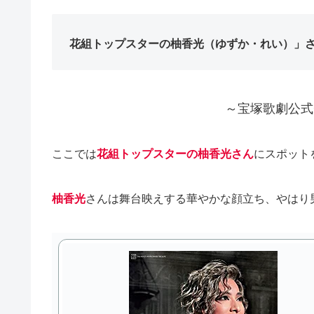
花組トップスターの柚香光（ゆずか・れい）」さ
～宝塚歌劇公式
ここでは
花組トップスターの柚香光さん
にスポット
柚香光
さんは舞台映えする華やかな顔立ち、やはり