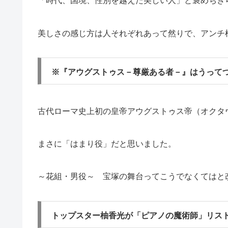
「時代、国境、性別を越えた美しい人」と褒めちぎ
美しさの感じ方は人それぞれあって然りで、アンチ
※『アウグストゥス－尊厳ある者－』はうって
古代ローマ史上初の皇帝アウグストゥス帝（オクタ
まさに「はまり役」だと思いました。
～花組・男役～ 宝塚の舞台ってこうでなくてはと
トップスター柚香光が「ピアノの魔術師」リス